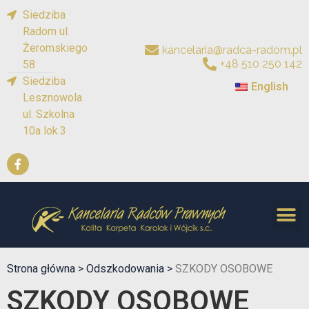
Siedziba
Radom ul.
Żeromskiego
kancelaria@radca-radom.pl
+48 510 250 142
58
Siedziba
English
Lesznowola
ul. Szkolna
10a lok.3
Strona główna >
Odszkodowania >
SZKODY OSOBOWE
SZKODY OSOBOWE